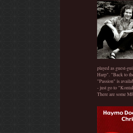
played as guest-gui
Harp". "Back to th
"Passion" is availa
- just go to "Konta
There are some MP3