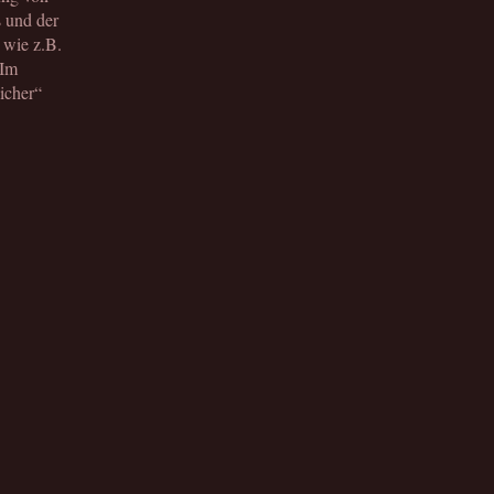
 und der
 wie z.B.
 Im
icher“