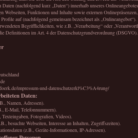
 Daten (nachfolgend kurz „Daten“) innerhalb unseres Onlineangebotes
n Webseiten, Funktionen und Inhalte sowie externen Onlinepräsenzen,
 Profile auf (nachfolgend gemeinsam bezeichnet als „Onlineangebot“).
erwendeten Begrifflichkeiten, wie z.B. „Verarbeitung“ oder „Verantwortl
 die Definitionen im Art. 4 der Datenschutzgrundverordnung (DSGVO).
er
utschland
.de
doerk.de/impressum-und-datenschutzerkl%C3%A4rung/
beiteten Daten:
.B., Namen, Adressen).
B., E-Mail, Telefonnummern).
., Texteingaben, Fotografien, Videos).
B., besuchte Webseiten, Interesse an Inhalten, Zugriffszeiten).
ionsdaten (z.B., Geräte-Informationen, IP-Adressen).
roffener Personen