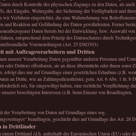
Daten durch Kontrolle des physischen Zugangs zu den Daten, als auch 
ffs, der Eingabe, Weitergabe, der Sicherung der Verfügbarkeit und ihre
 wir Verfahren eingerichtet, die eine Wahrnehmung von Betroffenenre
n und Reaktion auf Gefährdung der Daten gewährleisten. Ferner berüc
rsonenbezogener Daten bereits bei der Entwicklung, bzw. Auswahl vo
fahren, entsprechend dem Prinzip des Datenschutzes durch Technikges
hutzfreundliche Voreinstellungen (Art. 25 DSGVO).
 mit Auftragsverarbeitern und Dritten
men unserer Verarbeitung Daten gegenüber anderen Personen und Un
rn oder Dritten) offenbaren, sie an diese übermitteln oder ihnen sonst Z
, erfolgt dies nur auf Grundlage einer gesetzlichen Erlaubnis (z.B. we
aten an Dritte, wie an Zahlungsdienstleister, gem. Art. 6 Abs. 1 lit. 
forderlich ist), Sie eingewilligt haben, eine rechtliche Verpflichtung die
 unserer berechtigten Interessen (z.B. beim Einsatz von Beauftragten,
mit der Verarbeitung von Daten auf Grundlage eines sog.
ungsvertrages“ beauftragen, geschieht dies auf Grundlage des Art. 2
 in Drittländer
n einem Drittland (d.h. außerhalb der Europäischen Union (EU) oder d