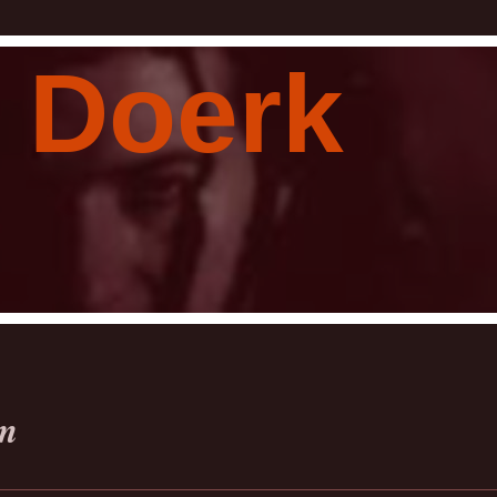
 Doerk
m