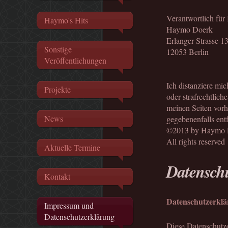
Verantwortlich für 
Haymo's Hits
Haymo Doerk
Erlanger Strasse 1
Sonstige
12053 Berlin
Veröffentlichungen
Ich distanziere mic
Projekte
oder strafrechtlich
meinen Seiten vorh
News
gegebenenfalls ent
©2013 by Haymo D
All rights reserved
Aktuelle Termine
Datensch
Kontakt
Datenschutzerkl
Impressum und
Datenschutzerklärung
Diese Datenschutze