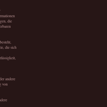
r
ormationen
gen, die
ierbaren
besteht,
e, die sich
lässigkeit,
oder andere
g von
ndere