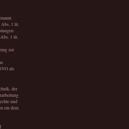
enannt
Abs. 1 lit.
istungen
bs. 1 lit.
tung zur
ne
SGVO als
hnik, der
rarbeitung
Rechte und
um ein dem
d