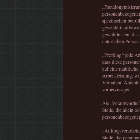
„Pseudonymisierung
personenbezogenen 
spezifischen betro
gesondert aufbewa
gewährleisten, dass
natürlichen Perso
„Profiling“ jede Ar
dass diese persone
auf eine natürlich
Arbeitsleistung, wi
Verhalten, Aufentha
vorherzusagen.
Als „Verantwortlich
Stelle, die allein
personenbezogenen 
„Auftragsverarbeite
Stelle, die person