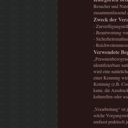
Besucher und Nutz
zusammenfassend a
Zweck der Vera
- Zurverfügungstel
- Beantwortung vo
- Sicherheitsmaßn
- Reichweitenmess
Verwendete Begr
„Personenbezogene D
identifizierbare na
wird eine natürlich
einer Kennung wie
Kennung (z.B. Coo
kann, die Ausdruck
kulturellen oder soz
„Verarbeitung“ ist 
solche Vorgangsre
umfasst praktisch 