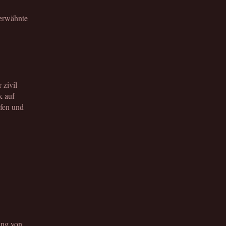
 erwähnte
 zivil-
k auf
üfen und
ung von