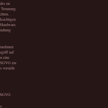
des sie
r Trennung.
chten,
ksichtigen
n Hardware,
taltung
ternehmen
ugriff auf
nn eine
b DSGVO zur
s vorsieht
8 DSGVO.
es