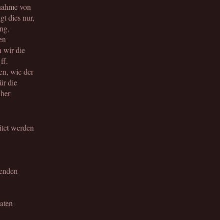
hnahme von
gt dies nur,
ung,
en
n wir die
ff.
en, wie der
ür die
cher
itet werden
fenden
aten