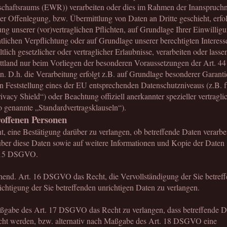
schaftsraums (EWR)) verarbeiten oder dies im Rahmen der Inanspruc
er Offenlegung, bzw. Übermittlung von Daten an Dritte geschieht, erfol
ng unserer (vor)vertraglichen Pflichten, auf Grundlage Ihrer Einwillig
htlichen Verpflichtung oder auf Grundlage unserer berechtigten Interess
tlich gesetzlicher oder vertraglicher Erlaubnisse, verarbeiten oder lasse
ttland nur beim Vorliegen der besonderen Voraussetzungen der Art. 44 
 D.h. die Verarbeitung erfolgt z.B. auf Grundlage besonderer Garanti
en Feststellung eines der EU entsprechenden Datenschutzniveaus (z.B. f
acy Shield“) oder Beachtung offiziell anerkannter spezieller vertragli
o genannte „Standardvertragsklauseln“).
roffenen Personen
t, eine Bestätigung darüber zu verlangen, ob betreffende Daten verarbe
ber diese Daten sowie auf weitere Informationen und Kopie der Daten
. 15 DSGVO.
hend. Art. 16 DSGVO das Recht, die Vervollständigung der Sie betref
ichtigung der Sie betreffenden unrichtigen Daten zu verlangen.
ßgabe des Art. 17 DSGVO das Recht zu verlangen, dass betreffende D
scht werden, bzw. alternativ nach Maßgabe des Art. 18 DSGVO eine