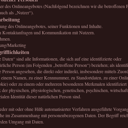
er des Onlineangebotes (Nachfolgend bezeichnen wir die betroffenen 
uch als „Nutzer“).
rbeitung
lung des Onlineangebotes, seiner Funktionen und Inhalte.
n Kontaktanfragen und Kommunikation mit Nutzern.
ahmen.
ung/Marketing
ifflichkeiten
aten“ sind alle Informationen, die sich auf eine identifizierte oder
türliche Person (im Folgenden „betroffene Person“) beziehen; als identif
e Person angesehen, die direkt oder indirekt, insbesondere mittels Zuo
 einem Namen, zu einer Kennnummer, zu Standortdaten, zu einer Onli
kie) oder zu einem oder mehreren besonderen Merkmalen identifiziert
 der physischen, physiologischen, genetischen, psychischen, wirtschaft
ialen Identität dieser natürlichen Person sind.
jeder mit oder ohne Hilfe automatisierter Verfahren ausgeführte Vorgan
ihe im Zusammenhang mit personenbezogenen Daten. Der Begriff reich
jeden Umgang mit Daten.