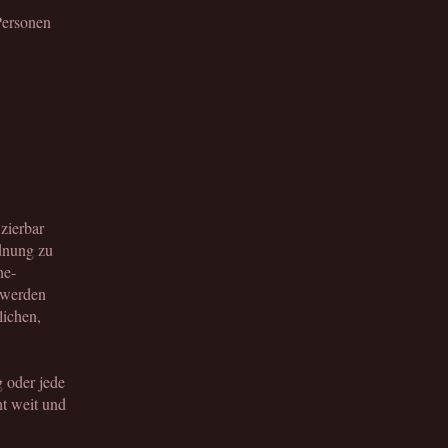
Personen
izierbar
rdnung zu
ne-
 werden
lichen,
g oder jede
t weit und