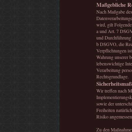
Maßgebliche R
Nach Maßgabe des 
Datenverarbeitunge
wird, gilt Folgende
a und Art. 7 DSGVO
und Durchführung v
b DSGVO, die Recht
Verpflichtungen is
Wahrung unserer ber
lebenswichtige Int
Verarbeitung perso
Rechtsgrundlage.
Sicherheitsma
Wir treffen nach 
Implementierungsk
sowie der untersch
Freiheiten natürli
Risiko angemessene
Zu den Maßnahmen g